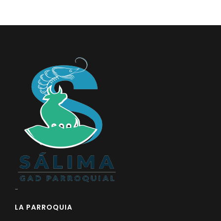
PARTICIPACIÓN CIUDADANA
Convocatorias
SOLICITUD SILLA VACIA RECIBIDAS
GESTIÓN ADMINISTRATIVA
Plan de desarrollo y Ordenamiento Territorial - PD
Plan Anual Contratación - PAC
Plan Operativo Anual - POA
Convenios Institucionales
PRESUPUESTO: EJECUCIÓN Y REPORTES
Cédulas presupuestarias y balances
Procesos de contratación
Ejecución Presupuestaria
-
Obras y proyectos
LA PARROQUIA