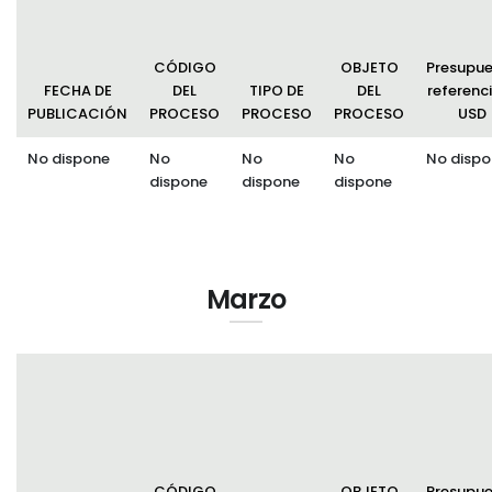
CÓDIGO
OBJETO
Presupu
FECHA DE
DEL
TIPO DE
DEL
referenci
PUBLICACIÓN
PROCESO
PROCESO
PROCESO
USD
No dispone
No
No
No
No dispo
dispone
dispone
dispone
Marzo
CÓDIGO
OBJETO
Presupu