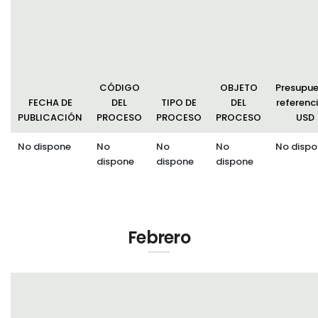
PARTICIPACIÓN CIUDADANA
Convocatorias
SOLICITUD SILLA VACIA RECIBIDAS
GESTIÓN ADMINISTRATIVA
Plan de desarrollo y Ordenamiento Territorial - PD
CÓDIGO
OBJETO
Presupu
Plan Anual Contratación - PAC
FECHA DE
DEL
TIPO DE
DEL
referenci
PUBLICACIÓN
PROCESO
PROCESO
PROCESO
USD
Plan Operativo Anual - POA
No dispone
No
No
No
No dispo
Convenios Institucionales
dispone
dispone
dispone
PRESUPUESTO: EJECUCIÓN Y REPORTES
Cédulas presupuestarias y balances
Procesos de contratación
Febrero
Ejecución Presupuestaria
Obras y proyectos