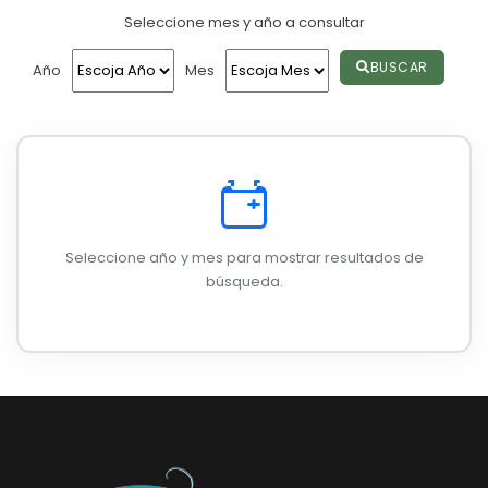
PARTICIPACIÓN CIUDADANA
Seleccione mes y año a consultar
Convocatorias
SOLICITUD SILLA VACIA RECIBIDAS
GESTIÓN ADMINISTRATIVA
BUSCAR
Año
Mes
Plan de desarrollo y Ordenamiento Territorial - PD
Plan Anual Contratación - PAC
Plan Operativo Anual - POA
Convenios Institucionales
Seleccione año y mes para mostrar resultados de
PRESUPUESTO: EJECUCIÓN Y REPORTES
búsqueda.
Cédulas presupuestarias y balances
Procesos de contratación
Ejecución Presupuestaria
Obras y proyectos