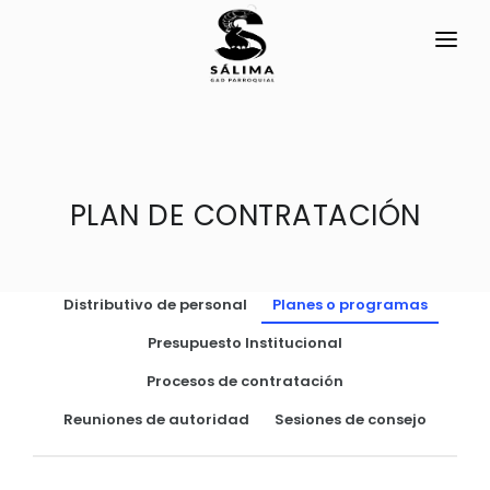
INICIO
LA PARROQUIA
RESEÑA HISTÓRICA
PLAN DE CONTRATACIÓN
GAD
Historia Antigua
TRANSPARENCIA
Historia Actual
Distributivo de personal
Planes o programas
GESTIÓN Y PRESUPUESTO
Símbolos Cívicos
Presupuesto Institucional
GESTIÓN INSTITUCIONAL
MECANISMOS DE PARTICIPACIÓN
GEOGRAFÍA
Procesos de contratación
Sesiones Ordinarias
TURISMO
Ubicación
CIUDADANÍA ACTIVA
Reuniones de autoridad
Sesiones de consejo
Sesiones Extraordinarias
Flora y Fauna
Solicitud de acceso información pública
Resoluciones
NEW